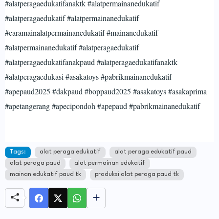
#alatperagaedukatifanaktk #alatpermainanedukatif
#alatperagaedukatif #alatpermainanedukatif
#caramainalatpermainanedukatif #mainanedukatif
#alatpermainanedukatif #alatperagaedukatif
#alatperagaedukatifanakpaud #alatperagaedukatifanaktk
#alatperagaedukasi #asakatoys #pabrikmainanedukatif
#apepaud2025 #dakpaud #boppaud2025 #asakatoys #asakaprima
#apetangerang #apecipondoh #apepaud #pabrikmainanedukatif
Tags:
alat peraga edukatif
alat peraga edukatif paud
alat peraga paud
alat permainan edukatif
mainan edukatif paud tk
produksi alat peraga paud tk