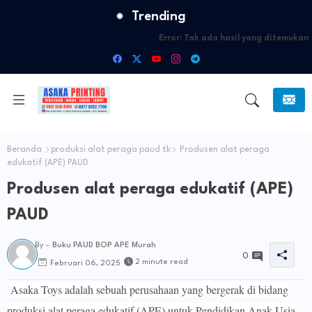
Trending
Error:
Tak ada hasil yang ditemukan
Beranda
produksi alat peraga paud tk
Produsen alat peraga
edukatif (APE) PAUD
Produsen alat peraga edukatif (APE)
PAUD
By -
Buku PAUD BOP APE Murah
0
2 minute read
Februari 06, 2025
Asaka Toys adalah sebuah perusahaan yang bergerak di bidang
produksi alat peraga edukatif (APE) untuk Pendidikan Anak Usia