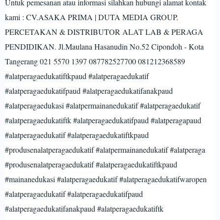
Untuk pemesanan atau informasi silahkan hubungi alamat kontak
kami : CV.ASAKA PRIMA | DUTA MEDIA GROUP.
PERCETAKAN & DISTRIBUTOR ALAT LAB & PERAGA
PENDIDIKAN. Jl.Maulana Hasanudin No.52 Cipondoh - Kota
Tangerang 021 5570 1397 087782527700 081212368589
#alatperagaedukatiftkpaud #alatperagaedukatif
#alatperagaedukatifpaud #alatperagaedukatifanakpaud
#alatperagaedukasi #alatpermainanedukatif #alatperagaedukatif
#alatperagaedukatiftk #alatperagaedukatifpaud #alatperagapaud
#alatperagaedukatif #alatperagaedukatiftkpaud
#produsenalatperagaedukatif #alatpermainanedukatif #alatperaga
#produsenalatperagaedukatif #alatperagaedukatiftkpaud
#mainanedukasi #alatperagaedukatif #alatperagaedukatifwaropen
#alatperagaedukatif #alatperagaedukatifpaud
#alatperagaedukatifanakpaud #alatperagaedukatiftk